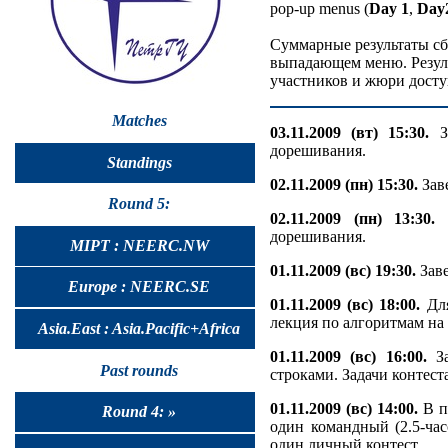
pop-up menus (
Day 1
,
Day
Суммарные результаты сб
выпадающем меню. Резуль
участников и жюри досту
Matches
03.11.2009 (вт) 15:30.
За
дорешивания.
Standings
02.11.2009 (пн) 15:30.
Зав
Round 5:
02.11.2009 (пн) 13:30.
З
дорешивания.
MIPT : NEERC.NW
01.11.2009 (вс) 19:30.
Заве
Europe : NEERC.SE
01.11.2009 (вс) 18:00.
Для
лекция по алгоритмам на 
Asia.East : Asia.Pacific+Africa
01.11.2009 (вс) 16:00.
За
Past rounds
строками. Задачи контес
01.11.2009 (вс) 14:00.
В п
Round 4: »
один командный (2.5-час
один личный контест.